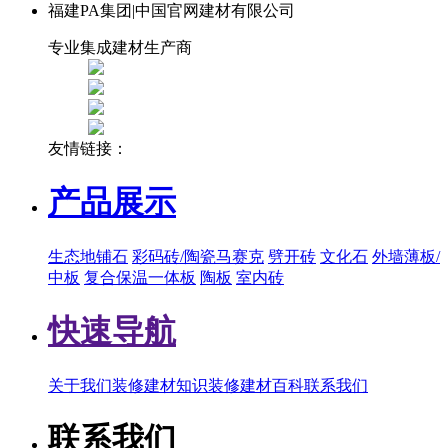
福建PA集团|中国官网建材有限公司
专业集成建材生产商
友情链接：
产品展示
生态地铺石
彩码砖/陶瓷马赛克
劈开砖
文化石
外墙薄板/
中板
复合保温一体板
陶板
室内砖
快速导航
关于我们
装修建材知识
装修建材百科
联系我们
联系我们