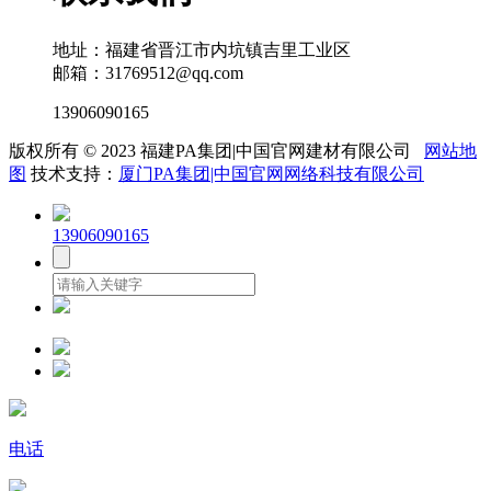
地址：福建省晋江市内坑镇吉里工业区
邮箱：31769512@qq.com
13906090165
版权所有 © 2023 福建PA集团|中国官网建材有限公司
网站地
图
技术支持：
厦门PA集团|中国官网网络科技有限公司
13906090165
电话