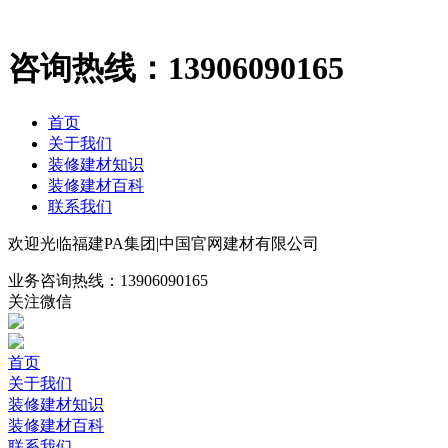
咨询热线：
13906090165
首页
关于我们
装修建材知识
装修建材百科
联系我们
欢迎光临福建PA集团|中国官网建材有限公司
业务咨询热线：
13906090165
关注微信
首页
关于我们
装修建材知识
装修建材百科
联系我们