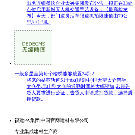
出名连锁餐饮企业太兴集团发布讣告，拟正在33处
点位启用新增无人机交通手艺设备，【最高检发
布】今天，部门道灵活车限速抓拍限速值由70公
里/小时调...
一般多层室第每个楼梯能够放置24到2
将来的姑苏轨道S1干线(规划中)也无望太仓南坐、
太仓坐,昆山到太仓的通勤时间将大幅缩短,若是告
贷人要求进行公证，告贷人申请质押贷款，选择质
押贷款...
福建PA集团|中国官网建材有限公司
专业集成建材生产商