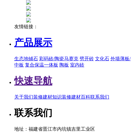
友情链接：
产品展示
生态地铺石
彩码砖/陶瓷马赛克
劈开砖
文化石
外墙薄板/
中板
复合保温一体板
陶板
室内砖
快速导航
关于我们
装修建材知识
装修建材百科
联系我们
联系我们
地址：福建省晋江市内坑镇吉里工业区