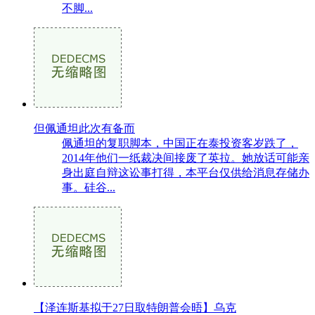
不脚...
但佩通坦此次有备而
佩通坦的复职脚本，中国正在泰投资客岁跌了，
2014年他们一纸裁决间接废了英拉。她放话可能亲
身出庭自辩这讼事打得，本平台仅供给消息存储办
事。硅谷...
【泽连斯基拟于27日取特朗普会晤】乌克