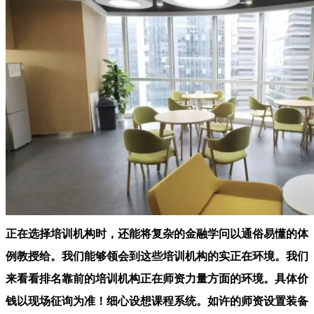
正在选择培训机构时，还能将复杂的金融学问以通俗易懂的体
例教授给。我们能够领会到这些培训机构的实正在环境。我们
来看看排名靠前的培训机构正在师资力量方面的环境。具体价
钱以现场征询为准！细心设想课程系统。如许的师资设置装备