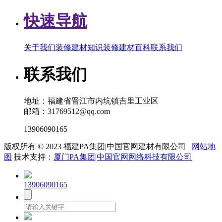
快速导航
关于我们
装修建材知识
装修建材百科
联系我们
联系我们
地址：福建省晋江市内坑镇吉里工业区
邮箱：31769512@qq.com
13906090165
版权所有 © 2023 福建PA集团|中国官网建材有限公司
网站地
图
技术支持：
厦门PA集团|中国官网网络科技有限公司
13906090165