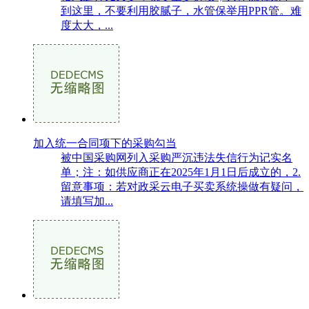
到这里，不要利用胶腻子，水管保举用PPR管。难
度太大，...
加入统一合同项下的采购勾当
被中国采购网列入采购严沉违法失信行为记实名
单；注：如供应商正在2025年1月1日后成立的，2.
留意事项：若对政采云电子买卖系统操做有疑问，
请填写加...