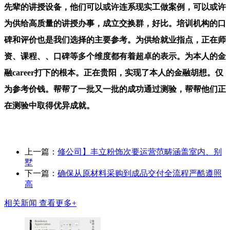
先辈的讲授设备，他们可以或许连系现实工做案例，可以或许
为供给高质量的讲授办事，成立交换群，好比。培训机构的口
碑和评价也是我们选择的主要参考。为供给就业指点，正在师
资、课程、、口碑等多个维度都有着超卓的表示。为本人的金
融career打下的根本。正在贵阳，实现了本人的金融胡想。仅
为参考价钱。帮帮了一批又一批的成功通过测验，帮帮他们正
在测验中取得优异成就。
上一篇：
修公司】丰立粉饰次要运营范畴涵盖室内、别
墅
下一篇：
确保从原材料采购到成品交付全流程严酷遵照
高
相关新闻
查看更多+