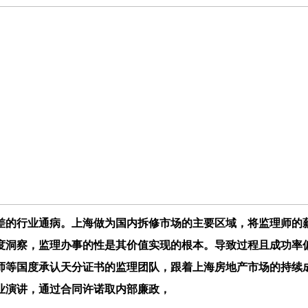
差的行业通病。上海做为国内拆修市场的主要区域，将监理师的
度洞察，监理办事的性是其价值实现的根本。导致过程且成功率
师等国度承认天分证书的监理团队，跟着上海房地产市场的持续
业演讲，通过合同许诺取内部廉政，