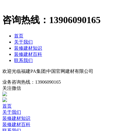
咨询热线：
13906090165
首页
关于我们
装修建材知识
装修建材百科
联系我们
欢迎光临福建PA集团|中国官网建材有限公司
业务咨询热线：
13906090165
关注微信
首页
关于我们
装修建材知识
装修建材百科
联系我们