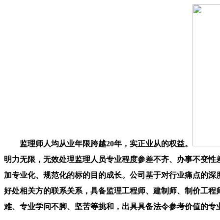
监理师人均从业年限跨越20年，实正业从的权益。
明力无限，无效处理监理人员专业程度参差不齐、办事不变性
加专业化、规范化的标的目的成长。公司基于对行业痛点的深
好处相关方的联系关系，具备监理工程师、建制师、制价工程
难、专业学问不脚、坚苦等挑和，出具具备法令参考价值的专