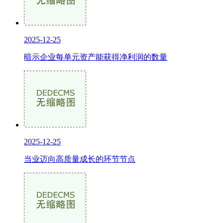
2025-12-25
暗示企业每单元资产能获得净利润的数量
2025-12-25
当业迈向高质量成长的环节节点