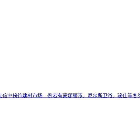
信中粉饰建材市场，例若有蒙娜丽莎、尼尔斯卫浴、骏仕等各类卫