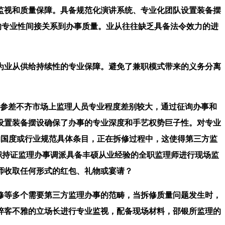
视和质量保障。具备规范化演讲系统、专业化团队设置装备摆
办事的专业性间接关系到办事质量。业从往往缺乏具备法令效力的进
业从供给持续性的专业保障。避免了兼职模式带来的义务分离
度参差不齐市场上监理人员专业程度差别较大，通过征询办事和
设置装备摆设确保了办事的专业深度和手艺权势巨子性。对专业
的国度或行业规范具体条目，正在拆修过程中，这使得第三方监
职持证监理办事调派具备丰硕从业经验的全职监理师进行现场监
师收取任何形式的红包、礼物或宴请？
等多个需要第三方监理办事的范畴，当拆修质量问题发生时，
粹客不雅的立场长进行专业监视，配备现场材料，邵银所监理的