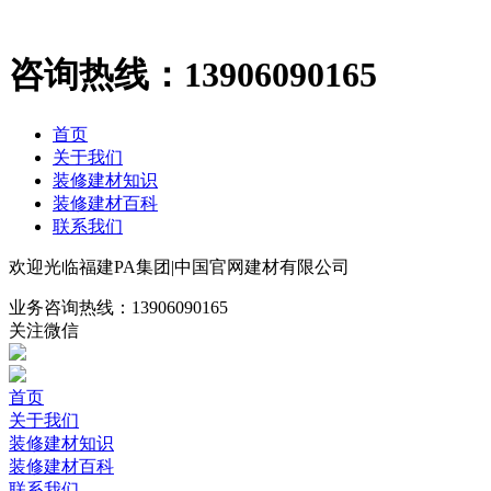
咨询热线：
13906090165
首页
关于我们
装修建材知识
装修建材百科
联系我们
欢迎光临福建PA集团|中国官网建材有限公司
业务咨询热线：
13906090165
关注微信
首页
关于我们
装修建材知识
装修建材百科
联系我们