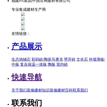
福建PA集团|中国官网建材有限公司
专业集成建材生产商
友情链接：
产品展示
生态地铺石
彩码砖/陶瓷马赛克
劈开砖
文化石
外墙薄板/
中板
复合保温一体板
陶板
室内砖
快速导航
关于我们
装修建材知识
装修建材百科
联系我们
联系我们